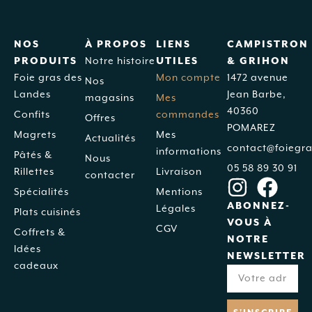
NOS
À PROPOS
LIENS
CAMPISTRON
PRODUITS
Notre histoire
UTILES
& GRIHON
Foie gras des
Mon compte
1472 avenue
Nos
Landes
Jean Barbe,
magasins
Mes
40360
Confits
commandes
Offres
POMAREZ
Magrets
Mes
Actualités
contact@foiegra
informations
Pâtés &
Nous
05 58 89 30 91
Rillettes
Livraison
contacter
Spécialités
Mentions
ABONNEZ-
Légales
Plats cuisinés
VOUS À
CGV
Coffrets &
NOTRE
Idées
NEWSLETTER
cadeaux