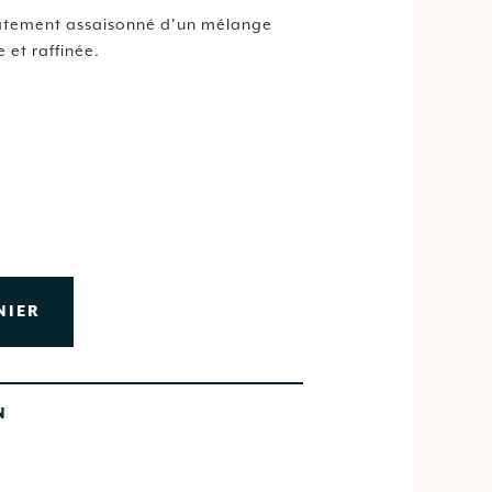
catement
assaisonné
d’un
mélange
e
et
raffinée.
NIER
N