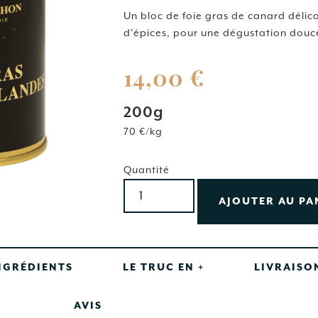
basé sur
notation
Un
bloc
de
foie
gras
de
canard
déli
client
d’épices,
pour
une
dégustation
douc
14,00
€
200g
70 €/kg
Quantité
AJOUTER AU PA
NGRÉDIENTS
LE TRUC EN +
LIVRAISO
AVIS