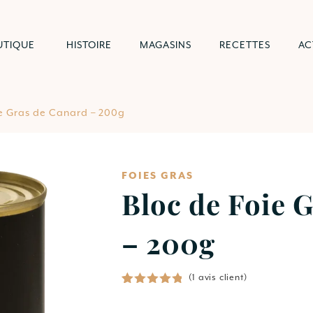
UTIQUE
HISTOIRE
MAGASINS
RECETTES
AC
ie Gras de Canard – 200g
FOIES GRAS
Bloc de Foie 
– 200g
(
1
avis client)
Noté
1
5.00
sur 5