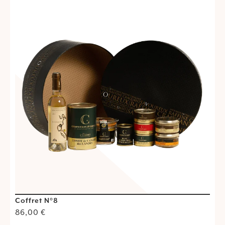
Coffret N°8
C
86,00
€