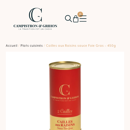
0
Accueil
/
Plats cuisinés
/ Cailles aux Raisins sauce Foie Gras – 450g