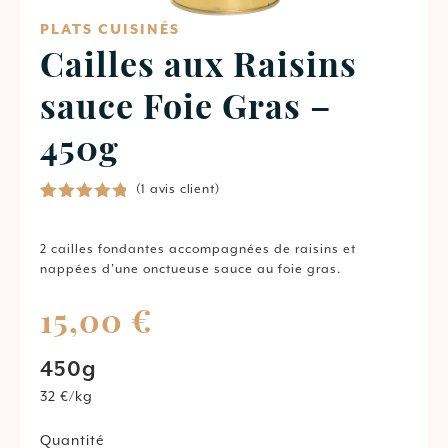
PLATS CUISINÉS
Cailles aux Raisins
sauce Foie Gras –
450g
(
1
avis client)
Noté
1
5.00
sur 5
basé sur
2
cailles
fondantes
accompagnées
de
raisins
et
notation
nappées
d’une
onctueuse
sauce
au
foie
gras.
client
15,00
€
450g
32 €/kg
Quantité