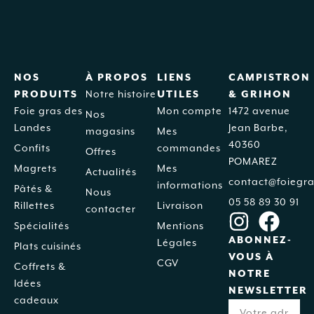
NOS
À PROPOS
LIENS
CAMPISTRON
PRODUITS
Notre histoire
UTILES
& GRIHON
Foie gras des
Mon compte
1472 avenue
Nos
Landes
Jean Barbe,
magasins
Mes
40360
Confits
commandes
Offres
POMAREZ
Magrets
Mes
Actualités
contact@foiegra
informations
Pâtés &
Nous
05 58 89 30 91
Rillettes
Livraison
contacter
Spécialités
Mentions
ABONNEZ-
Légales
Plats cuisinés
VOUS À
CGV
Coffrets &
NOTRE
Idées
NEWSLETTER
cadeaux