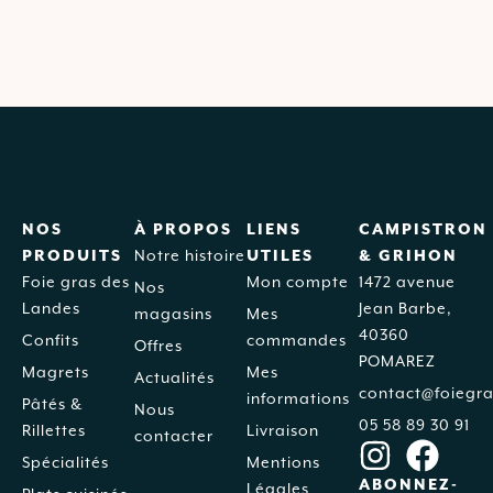
NOS
À PROPOS
LIENS
CAMPISTRON
PRODUITS
Notre histoire
UTILES
& GRIHON
Foie gras des
Mon compte
1472 avenue
Nos
Landes
Jean Barbe,
magasins
Mes
40360
Confits
commandes
Offres
POMAREZ
Magrets
Mes
Actualités
contact@foiegra
informations
Pâtés &
Nous
05 58 89 30 91
Rillettes
Livraison
contacter
Spécialités
Mentions
ABONNEZ-
Légales