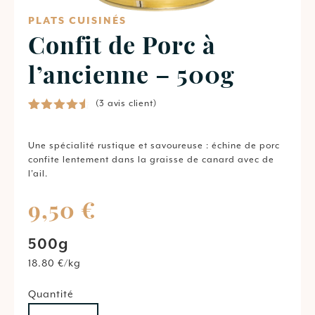
PLATS CUISINÉS
Confit de Porc à
l’ancienne – 500g
(
3
avis client)
Noté
3
4.67
sur 5
basé
Une
spécialité
rustique
et
savoureuse :
échine
de
porc
sur
confite
lentement
dans
la
graisse
de
canard
avec
de
notations
l’ail.
client
9,50
€
500g
18.80 €/kg
Quantité