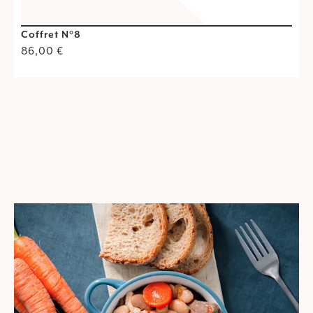
Coffret N°8
C
86,00
€