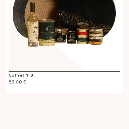
Coffret N°8
C
86,00
€