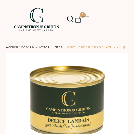
0
Accueil
/
Pâtés & Rillettes
/
Pâtés
/ Délice Landais au Foie Gras – 250g