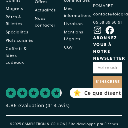
Confits
commandes
Offres
POMAREZ
Magrets
Mes
Actualités
contact@foiegra
informations
Pâtés &
Nous
05 58 89 30 91
Rillettes
Livraison
contacter
Spécialités
Mentions
ABONNEZ-
Légales
Plats cuisinés
VOUS À
CGV
Coffrets &
NOTRE
Idées
NEWSLETTER
cadeaux
S'INSCRIRE
Ce que disent no
4.86 évaluation
(414 avis)
©2025 CAMPISTRON & GRIHON | Site développé par
Flèches