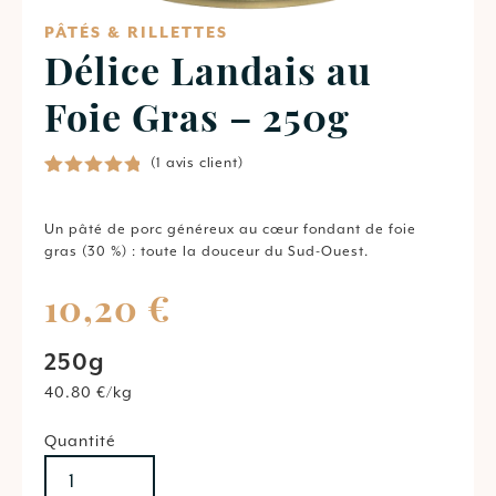
PÂTÉS & RILLETTES
Délice Landais au
Foie Gras – 250g
(
1
avis client)
Noté
1
5.00
sur 5
basé sur
Un
pâté
de
porc
généreux
au
cœur
fondant
de
foie
notation
gras (
30 %) :
toute
la
douceur
du
Sud-
Ouest.
client
10,20
€
250g
40.80 €/kg
Quantité