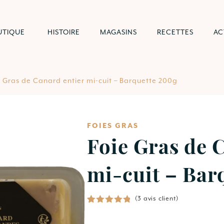
UTIQUE
HISTOIRE
MAGASINS
RECETTES
AC
e Gras de Canard entier mi-cuit – Barquette 200g
FOIES GRAS
Foie Gras de 
mi-cuit – Bar
(
3
avis client)
Noté
3
5.00
sur 5