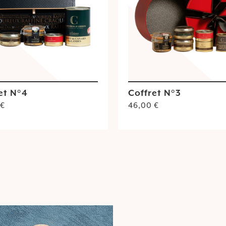
et N°4
Coffret N°3
€
46,00
€