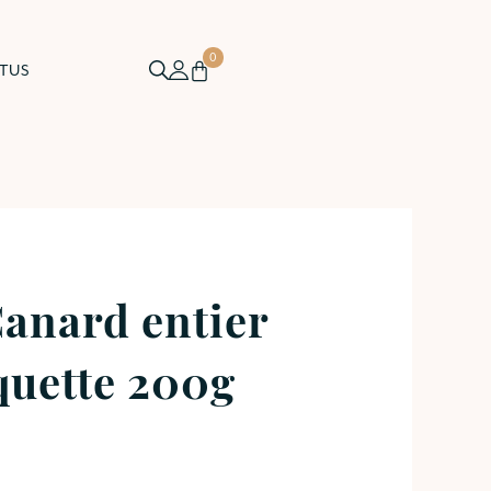
0
TUS
Canard entier
quette 200g