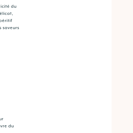
icité du
élicat,
éritif
s saveurs
ur
ivre du