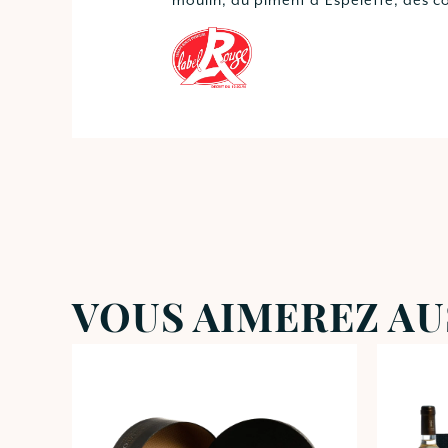
moulin, du piment d’Espelette, des co
VOUS AIMEREZ AU