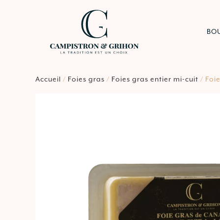
BO
Accueil
/
Foies gras
/
Foies gras entier mi-cuit
/ Foi