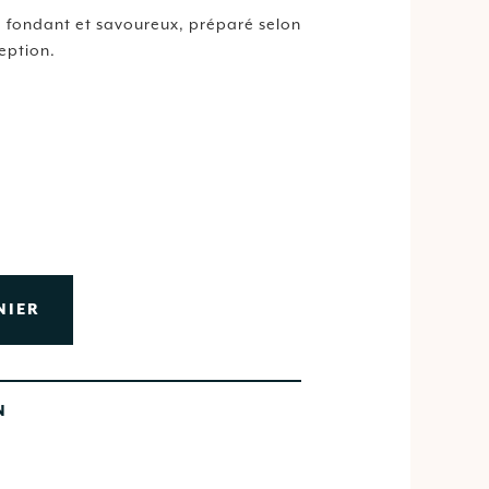
,
fondant
et
savoureux,
préparé
selon
eption.
NIER
N