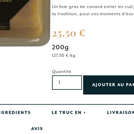
basé sur
notations
Un
foie
gras
de
canard
entier
mi-
cuit
client
la
tradition,
pour
vos
moments
d’exc
25,50
€
200g
127.50 €/kg
Quantité
AJOUTER AU PA
NGRÉDIENTS
LE TRUC EN +
LIVRAISO
AVIS