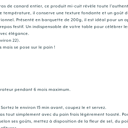
ras de canard entier, ce produit mi-cuit révèle toute l’authent
se température, il conserve une texture fondante et un goût d
onnel. Présenté en barquette de 200g, il est idéal pour un ap
epas festif. Un indispensable de votre table pour célébrer le
avec élégance.
viron 22).
s mais se pose sur le pain !
gérateur pendant 6 mois maximum.
. Sortez le environ 15 min avant, coupez le et servez.
ras tout simplement avec du pain frais légèrement toasté. Po
lon ses goûts, mettez à disposition de la fleur de sel, du po