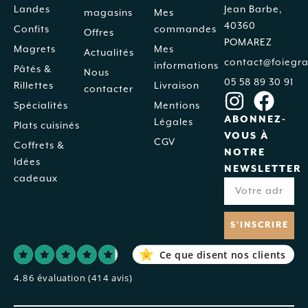
Landes
Jean Barbe,
magasins
Mes
40360
Confits
commandes
Offres
POMAREZ
Magrets
Mes
Actualités
contact@foiegra
informations
Pâtés &
Nous
05 58 89 30 91
Rillettes
Livraison
contacter
Spécialités
Mentions
ABONNEZ-
Légales
Plats cuisinés
VOUS À
CGV
Coffrets &
NOTRE
Idées
NEWSLETTER
cadeaux
S'INSCRIRE
Ce que disent nos clients
4.86 évaluation
(414 avis)