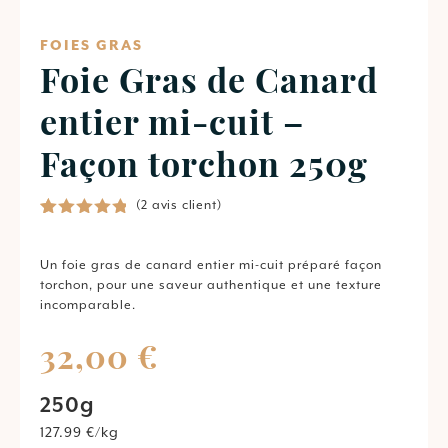
FOIES GRAS
Foie Gras de Canard
entier mi-cuit –
Façon torchon 250g
(
2
avis client)
Noté
2
5.00
sur 5
basé sur
Un
foie
gras
de
canard
entier
mi-
cuit
préparé
façon
notations
torchon
,
pour
une
saveur
authentique
et
une
texture
client
incomparable.
32,00
€
250g
127.99 €/kg