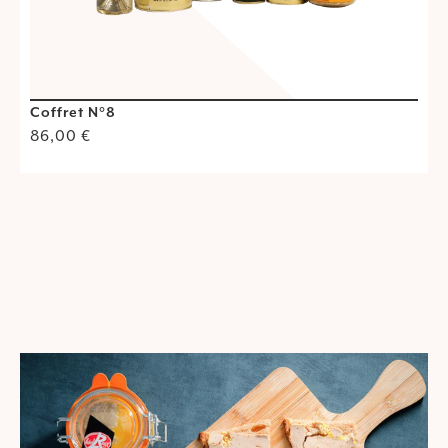
Coffret N°8
C
86,00
€