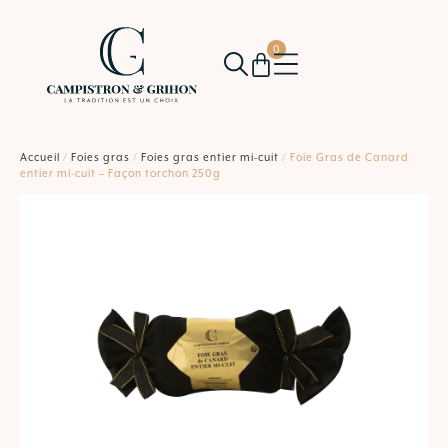
0
Accueil
/
Foies gras
/
Foies gras entier mi-cuit
/ Foie Gras de Canard
entier mi-cuit – Façon torchon 250g