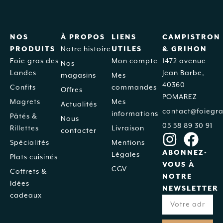
NOS
À PROPOS
LIENS
CAMPISTRON
PRODUITS
Notre histoire
UTILES
& GRIHON
Foie gras des
Mon compte
1472 avenue
Nos
Landes
Jean Barbe,
magasins
Mes
40360
Confits
commandes
Offres
POMAREZ
Magrets
Mes
Actualités
contact@foiegra
informations
Pâtés &
Nous
05 58 89 30 91
Rillettes
Livraison
contacter
Spécialités
Mentions
ABONNEZ-
Légales
Plats cuisinés
VOUS À
CGV
Coffrets &
NOTRE
Idées
NEWSLETTER
cadeaux