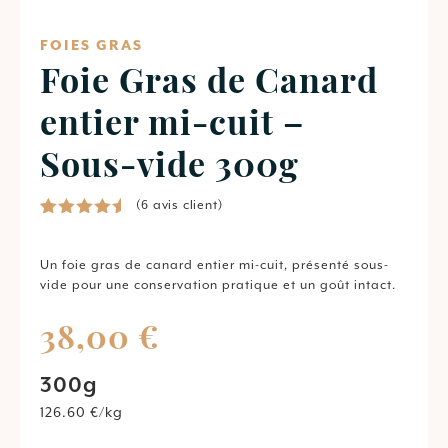
FOIES GRAS
Foie Gras de Canard
entier mi-cuit –
Sous-vide 300g
(
6
avis client)
Noté
6
4.67
sur 5
basé
Un
foie
gras
de
canard
entier
mi-
cuit,
présenté
sous-
sur
vide
pour
une
conservation
pratique
et
un
goût
intact.
notations
client
38,00
€
300g
126.60 €/kg