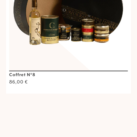
Coffret N°8
C
86,00
€