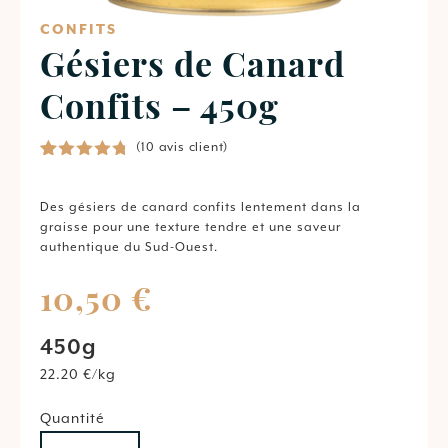
CONFITS
Gésiers de Canard
Confits – 450g
(
10
avis client)
Noté
10
4.90
sur 5
basé
Des
gésiers
de
canard
confits
lentement
dans
la
sur
graisse
pour
une
texture
tendre
et
une
saveur
notations
authentique
du
Sud-
Ouest.
client
10,50
€
450g
22.20 €/kg
Quantité