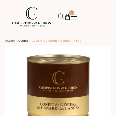
0
Accueil
/
Confits
/ Gésiers de Canard Confits – 450g