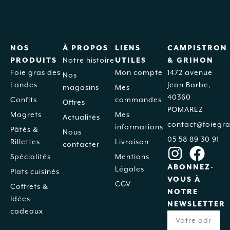
NOS
À PROPOS
LIENS
CAMPISTRON
PRODUITS
Notre histoire
UTILES
& GRIHON
Foie gras des
Mon compte
1472 avenue
Nos
Landes
Jean Barbe,
magasins
Mes
40360
Confits
commandes
Offres
POMAREZ
Magrets
Mes
Actualités
contact@foiegra
informations
Pâtés &
Nous
05 58 89 30 91
Rillettes
Livraison
contacter
Spécialités
Mentions
ABONNEZ-
Légales
Plats cuisinés
VOUS À
CGV
Coffrets &
NOTRE
Idées
NEWSLETTER
cadeaux