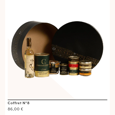
Coffret N°8
C
86,00
€