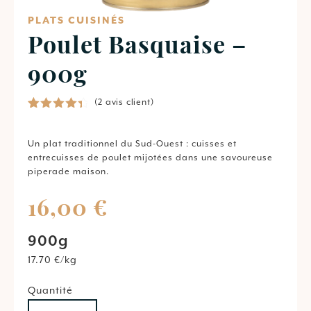
PLATS CUISINÉS
Poulet Basquaise –
900g
(
2
avis client)
Noté
2
4.50
sur 5
basé
Un
plat
traditionnel
du
Sud-
Ouest :
cuisses et
sur
entrecuisses
de
poulet
mijotées
dans
une
savoureuse
notations
piperade
maison.
client
16,00
€
900g
17.70 €/kg
Quantité